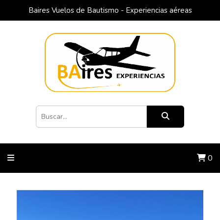
Baires Vuelos de Bautismo - Experiencias aéreas
0