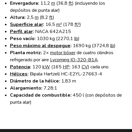
Envergadura:
11,2
m
(36,8
ft
) (incluyendo los
depósitos de punta alar)
Altura:
2,5
m
(8,2
ft
)
Superficie alar
:
16,5
m²
(178
ft²
)
Perfil alar
:
NACA 642A215
Peso vacío:
1030 kg (2270,1
lb
)
Peso máximo al despegue
:
1690 kg (3724,8
lb
)
Planta motriz:
2×
motor bóxer
de cuatro cilindros
refrigerado por aire
Lycoming IO-320-B1A
.
Potencia
:
120
kW
(165
HP
; 163
CV
) cada uno.
Hélices
:
Bipala Hartzell HC-E2YL-27663-4
Diámetro de la hélice:
1,83 m
Alargamiento:
7,28:1
Capacidad de combustible:
450 l (con depósitos de
punta alar)