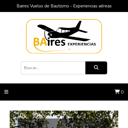
Baires Vuelos de Bautismo - Experiencias aéreas
0