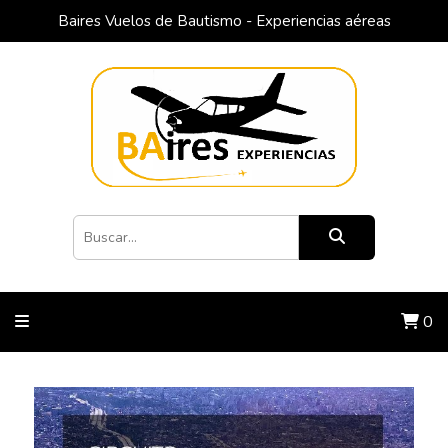
Baires Vuelos de Bautismo - Experiencias aéreas
0